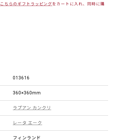
こちらのギフトラッピング
をカートに入れ、同時に購
013616
360×360mm
ラプアン カンクリ
レータ エーク
フィンランド