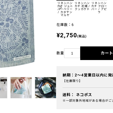
リネンハン
リネンハン
リネンハン
カチ ジュニ
カチ 花畑 /
カチ クロー
パーべリー
クッカケト
バー / アピ
/ カタヤン
ラ
マルヤ
在庫数：6
¥2,750
(税込)
カー
数量
納期：2～4営業日以内に発
【在庫限り】
送料：
ネコポス
※一部対象外地域がある場合がご