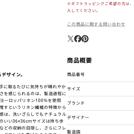
※ギフトラッピングご希望の方は、
入してください。
この商品に関する問い合わせ
商品概要
るデザイン。
商品番号
手に取るたびに気持ちが晴れやか
サイズ
さを感じられるのは、製造過程に
ヨーロッパリネン100％を使用
ブランド
増すというリネン繊維の特徴から
感は、洗いざらしでもナチュラル
デザイナー
いい36×36cmサイズは持ち歩
などの収納の目隠し、さらにフレ
製造国