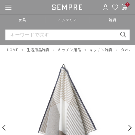
0
家具
インテリア
雑貨
HOME
»
生活用品雑貨
»
キッチン用品
»
キッチン雑貨
»
タオル