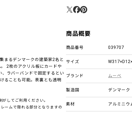
商品概要
商品番号
039707
集まるデンマークの建築家2名と
サイズ
W317×D1
ム。 2枚のアクリル板にカードや
い、ラバーバンドで固定するとい
ブランド
ムーベ
けることも可能。表裏とも透明
製造国
デンマーク
剥がしてご利用ください。
素材
アルミニウム
フレームで隠れる部分となりますの