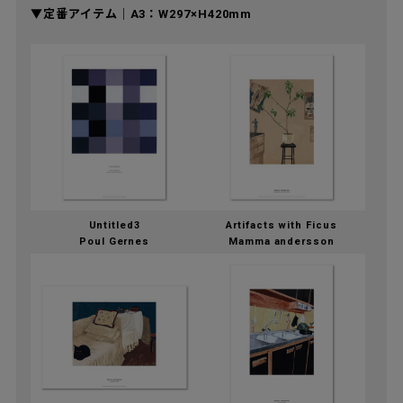
▼定番アイテム｜A3：W297×H420mm
Untitled3
Artifacts with Ficus
Poul Gernes
Mamma andersson