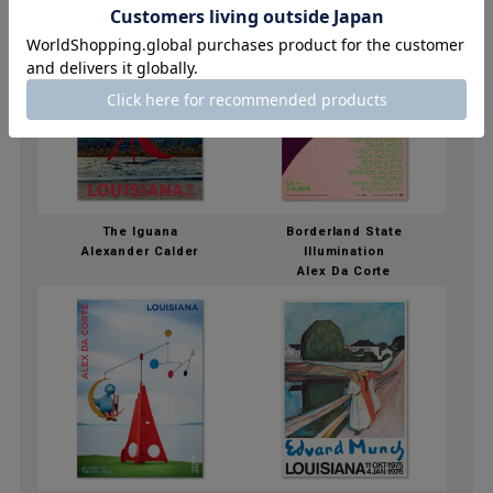
The Iguana
Borderland State
Alexander Calder
Illumination
Alex Da Corte