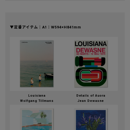
▼定番アイテム｜A1：W594×H841mm
Louisiana
Details of Auora
Wolfgang Tillmans
Jean Dewasne