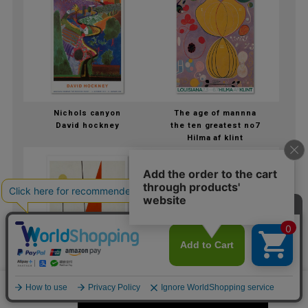
Nichols canyon
The age of mannna
David hockney
the ten greatest no7
Hilma af klint
Untitled
Red interior with display
カートに入れる
数量
Sophie taeuber-arp
Henri matisse