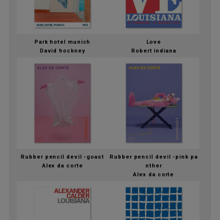
Park hotel munich
Love
David hockney
Robert indiana
Rubber pencil devil -goast
Rubber pencil devil -pink pa
Alex da corte
nther
Alex da corte