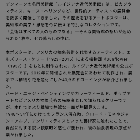
デンマークの名門美術館「ルイジアナ近代美術館」は、ピカソや
マティス、キース・ヘリングなど、世界的アーティストの展覧会
を数多く開催してきました。その歴史を彩るアートポスターは、
美術館の美学と思想を今に伝える特別なコレクションです。
「芸術はすべての人のものである」─そんな美術館の想いが込め
られた1枚を、ぜひ暮らしの中に。
本ポスターは、アメリカの抽象芸術を代表するアーティスト、エ
ルズワース・ケリー（1923–2015）による植物画《Sunflower
（1957）》をもとに制作された、ルイジアナ近代美術館の公式ポ
スターです。2012年に開催された展覧会にあわせて制作され、展
示では植物や花を題材にした40点のドローイングが紹介されまし
た。
ハード・エッジ・ペインティングやカラーフィールド、ポップア
ートなどアメリカ抽象芸術の先駆者として知られるケリーです
が、本作ではより繊細で静謐な一面が垣間見えます。
1948〜54年にかけてのフランス滞在時、クロード・モネやジャ
ン・アルプ、アンリ・マティスといった芸術家に触れたことで、
自然に対する鋭い観察眼と感性が養われ、彼の抽象表現の原点が
築かれました。