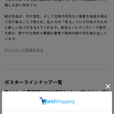
親しみ深い存在です。
彼の作品は、光や空気、そして日常の何気ない風景を独自の視点
で切り取ることで知られ、私たちの「見る」という行為そのもの
に新しい気づきを与えてくれます。現在もノルマンディーで創作
を続け、鮮やかな色彩と繊細な筆致で現地の風や光を描き出して
います。
ホックニーの作品をみる
ポスターラインナップ一覧
▼
ポスター展
開催期間中だけの限定アイテム｜8月1日(土)〜8月3
0日(日)