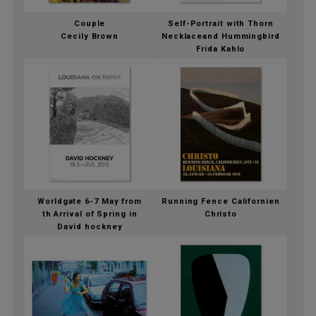
Couple
Self-Portrait with Thorn
Cecily Brown
Necklaceand Hummingbird
Frida Kahlo
Worldgate 6-7 May from
Running Fence Californien
th Arrival of Spring in
Christo
David hockney