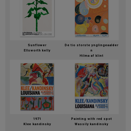
Sunflower
De tio storste ynglingeaalder
Ellsworth kelly
n
Hilma af klint
1971
Painting with red spot
Klee kandinsky
Wassily kandinsky