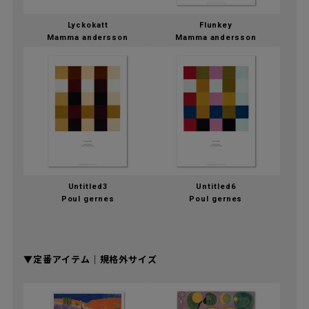
Lyckokatt
Flunkey
Mamma andersson
Mamma andersson
Untitled3
Untitled6
Poul gernes
Poul gernes
▼定番アイテム｜規格外サイズ