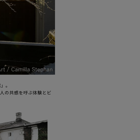
館」。
の人の共感を呼ぶ体験とビ