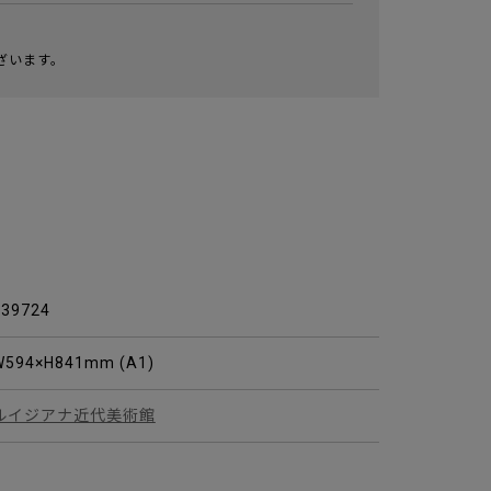
ざいます。
039724
W594×H841mm (A1)
ルイジアナ近代美術館