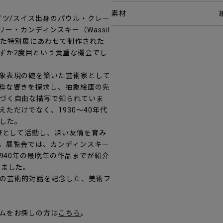
素材
イツ/スイス出身のパウル・クレー
ワシリー・カンディンスキー（Wassil
に展示した特別展にあわせて制作された
ずか2度目という貴重な機会でし
象表現の礎を築いた芸術家として
粋な響きを探求し、抽象絵画の先
づく自由な描写で知られていま
ただけでなく、1930～40年代
した。
僚として活動し、深い友情を育み
。展覧会では、カンディンスキー
940年の最晩年の作品までが紹介
きました。
の芸術的対話を記念した、美術フ
ムをお探しの方は
こちら
。