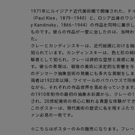
1971年にルイジアナ近代美術館で開催された、ド
（Paul Klee，1879–1940）と、ロシア出身の
y Kandinsky，1866–1944）の作品を同時
ものです。彼らの作品が一堂に会したのは、当時わ
た。
クレーとカンディンスキーは、近代絵画における抽
知られています。カンディンスキーは、色と形の純
駆者として知られ、クレーは詩的な空想と直感に基
す。彼らの表現は、戦後の美術に決定的な影響を与え
のデンマーク抽象芸術の発展にも多大な貢献をしま
両者は1922年以降、ワイマールのバウハウスで同
ながら、それぞれの作品世界を高め合っていきます
の1910年制作の最初の抽象水彩画から、クレーの1
され、20世紀美術の核心に触れる貴重な体験がで
このポスターは、現代美術の歴史に名を残すふたり
ァン必見の一枚です。
※こちらはポスターのみの販売になります。フレー