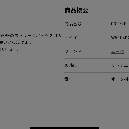
商品概要
商品番号
039748
EBEのストレージボックス用の
サイズ
W600×D
使いいただけます。
慮ください。
ブランド
ムーベ
。
製造国
リトアニ
素材
オーク材べ