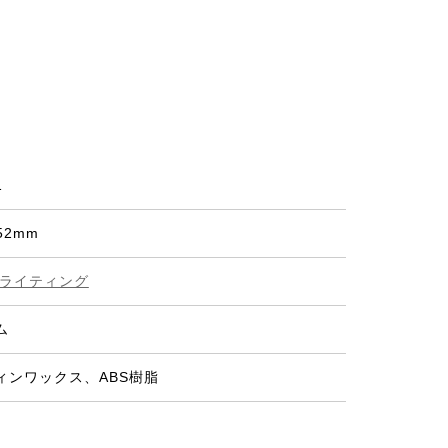
1
52mm
 ライティング
ム
ィンワックス、ABS樹脂