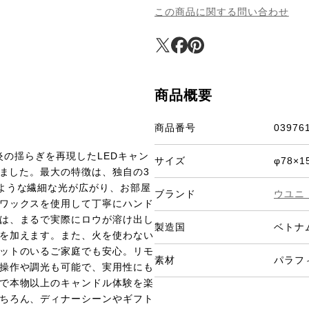
この商品に関する問い合わせ
商品概要
商品番号
03976
な炎の揺らぎを再現したLEDキャン
サイズ
φ78×1
しました。最大の特徴は、独自の3
ような繊細な光が広がり、お部屋
ブランド
ウユニ
ワックスを使用して丁寧にハンド
は、まるで実際にロウが溶け出し
製造国
ベトナ
を加えます。また、火を使わない
ットのいるご家庭でも安心。リモ
素材
パラフ
操作や調光も可能で、実用性にも
で本物以上のキャンドル体験を楽
ちろん、ディナーシーンやギフト