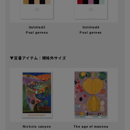
Untitled3
Untitled6
Poul gernes
Poul gernes
▼定番アイテム｜規格外サイズ
Nichols canyon
The age of mannna