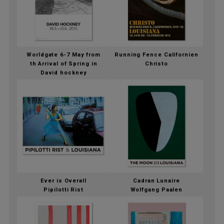
Worldgate 6-7 May from
Running Fence Californien
th Arrival of Spring in
Christo
David hockney
Ever is Overall
Cadran Lunaire
Pipilotti Rist
Wolfgang Paalen