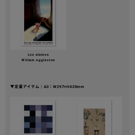
Los alamos
William eggleston
▼定番アイテム｜A3：W297×H420mm