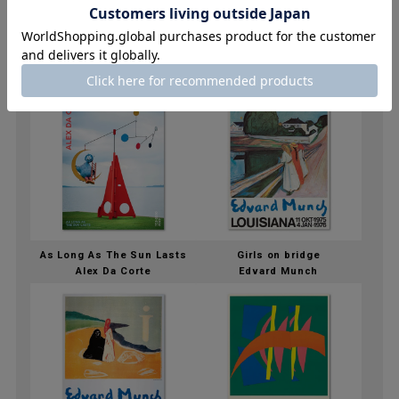
The Iguana
Borderland State
Alexander Calder
Illumination
Alex Da Corte
As Long As The Sun Lasts
Girls on bridge
Alex Da Corte
Edvard Munch