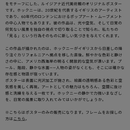
をモチーフにした、ルイジアナ近代美術館のオリジナルポスター
です。ホックニーは、20世紀を代表するイギリスのアーティスト
であり、60年代のロンドンにおけるポップアート・ムーブメント
の中心人物でもあります。彼の作品は、光や空気、そして日常の
何気ない風景を独自の視点で切り取ることで知られ、私たちの
「見る」という行為そのものに新しい気づきを与えてくれます。
この作品が描かれたのは、ホックニーがイギリスから日差しの降
り注ぐカリフォルニアへ拠点を移した直後。鮮やかな色彩と静け
さの中に、アメリカ西海岸の明るく開放的な空気が漂います。プ
ール、階段、静かな水面——人物の姿がなくとも、そこには確かな
存在感と物語が宿っています。
ポスターは表面に光沢加工が施され、絵画の透明感ある色彩と空
気感を美しく再現。アートとしての魅力はもちろん、空間に抜け
感と洗練を与える一枚です。ホックニーの静かで力強いまなざし
を、日常の風景に取り入れてみてはいかがでしょうか。
※こちらはポスターのみの販売になります。フレームをお探しの
方は
こちら
。