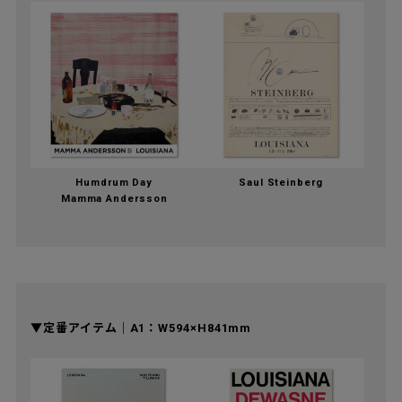
Humdrum Day
Saul Steinberg
Mamma Andersson
▼定番アイテム｜A1：W594×H841mm