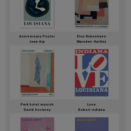
Anniversary Poster
Elsa Kobenhavn
Jean Arp
Marsden Hartley
Park hotel munich
Love
David hockney
Robert indiana