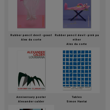
Rubber pencil devil -goast
Rubber pencil devil -pink pa
Alex da corte
nther
Alex da corte
Anniversary poster
Tables
Alexander calder
Simon Hantai