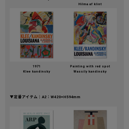
Hilma af klint
1971
Painting with red spot
Klee kandinsky
Wassily kandinsky
▼定番アイテム｜A2：W420×H594mm