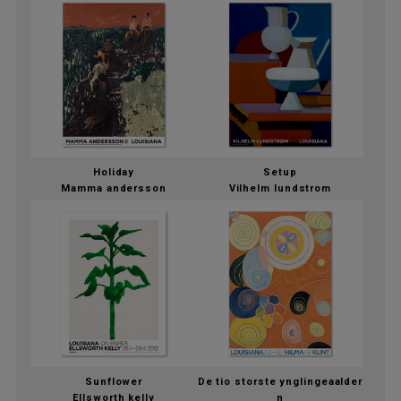
Holiday
Setup
Mamma andersson
Vilhelm lundstrom
Sunflower
De tio storste ynglingeaalder
Ellsworth kelly
n