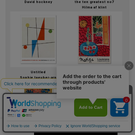
David hockney
the ten greatest no7
Hilma af klint
Untitled
Red interior with display
Sophie taeuber-arp
Henri matisse
カートに入れる
数量