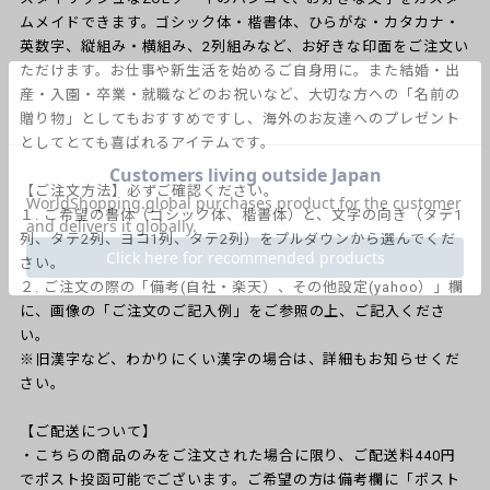
ムメイドできます。ゴシック体・楷書体、ひらがな・カタカナ・
英数字、縦組み・横組み、2列組みなど、お好きな印面をご注文い
ただけます。お仕事や新生活を始めるご自身用に。また結婚・出
産・入園・卒業・就職などのお祝いなど、大切な方への「名前の
贈り物」としてもおすすめですし、海外のお友達へのプレゼント
としてとても喜ばれるアイテムです。
【ご注文方法】必ずご確認ください。
１. ご希望の書体（ゴシック体、楷書体）と、文字の向き（タテ1
列、タテ2列、ヨコ1列、タテ2列）をプルダウンから選んでくだ
さい。
２. ご注文の際の「備考(自社・楽天）、その他設定(yahoo）」欄
に、画像の「ご注文のご記入例」をご参照の上、ご記入くださ
い。
※旧漢字など、わかりにくい漢字の場合は、詳細もお知らせくだ
さい。
【ご配送について】
・こちらの商品のみをご注文された場合に限り、ご配送料440円
でポスト投函可能でございます。ご希望の方は備考欄に「ポスト