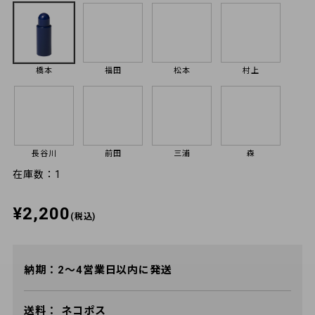
橋本
福田
松本
村上
長谷川
前田
三浦
森
在庫数：1
¥2,200
(税込)
納期：2～4営業日以内に発送
送料：
ネコポス