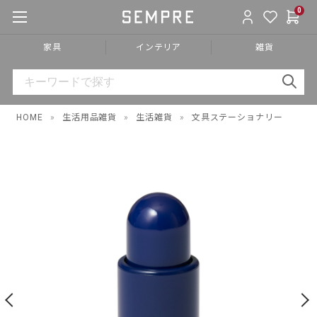
0
家具
インテリア
雑貨
HOME
»
生活用品雑貨
»
生活雑貨
»
文具ステーショナリー