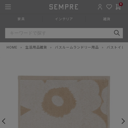
0
家具
インテリア
雑貨
HOME
»
生活用品雑貨
»
バスルームランドリー用品
»
バストイレ