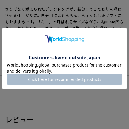
さりげなく添えられたブランドタグが、細部までこだわりを感じ
させる仕上がりに。自分用にはもちろん、ちょっとしたギフトに
もおすすめです。「ミニ」と呼ばれるサイズながら、約30cm四方
としっかりとした大きさで、外出時に1枚あると安心感のあるハン
ドタオル。ご自宅では、ゲスト用として洗面所にさりげなく置い
ても場所を取らず、使い勝手の良い絶妙なサイズ感です。毎日の
暮らしに寄り添う、実用性とデザイン性を兼ね備えたアイテムで
す。
ブランド・デザイナー
レビュー