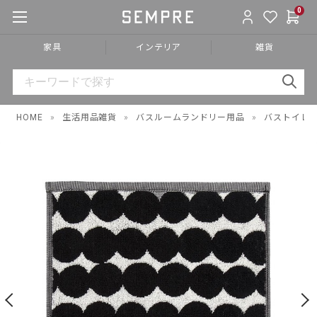
0
家具
インテリア
雑貨
HOME
»
生活用品雑貨
»
バスルームランドリー用品
»
バストイレ