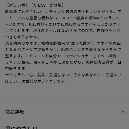
【新しい香り「ATLAS」が登場】
敏感肌にもやさしい、ナチュラル処方のデオドラントジェル。ア
ルミニウムも重曹も使わない、CORPUS独自の植物&ミネラルベ
ース処方で、肌に負担をかけずに気になるニオイをしっかりケア
してくれます。水性のジェルはなめらかにのびて、白残りもべた
つきもありません。
消臭効果のカギは、植物発酵由来の“生きた酵素”。ニオイの原因
となるバクテリアに働きかけ、肌のバランスを保ちながら自然に
整えます。エモリエント成分やコンディショナーもすべて植物・
ミネラル由来。肌をすこやかに保ちながら、快適な清潔感が一日
中続きます。
ナチュラルでも、効果に妥協しない。そんなあなたにこそ選んで
ほしい、次世代のボディケアです。
商品詳細
肌にやさしい、