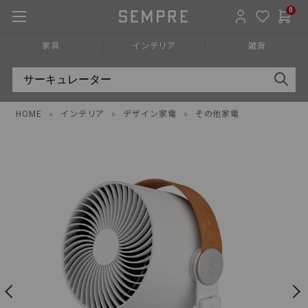
0
家具
インテリア
雑貨
HOME
»
インテリア
»
デザイン家電
»
その他家電