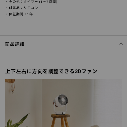
・その他：タイマー (1～7時間)
・付属品：リモコン
・保証期間：1年
商品詳細
上下左右に方向を調整できる3Dファン