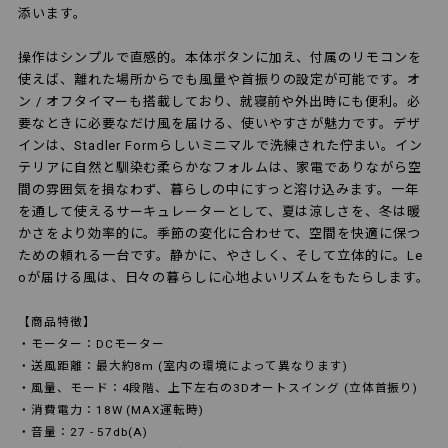
添います。
操作はシンプルで直感的。本体ボタンに加え、付属のリモコンを
使えば、離れた場所からでも風量や首振りの設定が可能です。オ
ン / オフタイマーも搭載しており、就寝前や外出時にも便利。必
要なときに必要なだけ風を届ける、使いやすさが魅力です。デザ
インは、Stadler Formらしいミニマルで洗練された佇まい。イン
テリアに自然と馴染む柔らかなフォルムは、家電でありながら空
間の雰囲気を損なわず、暮らしの中にすっと溶け込みます。一年
を通して使えるサーキュレーターとして、夏は涼しさを、冬は暖
かさをより効率的に。季節の変化に合わせて、空間を快適に保つ
ための頼れる一台です。静かに、やさしく、そして立体的に。Le
oが届ける風は、日々の暮らしに心地よいリズムをもたらします。
【商品特徴】
・モーター：DCモーター
・送風距離：最大約8m (室内の環境によって異なります)
・風量、モード：4段階、上下左右の3Dオートスイング (立体首振り)
・消費電力：18W (MAX運転時)
・音量：27 - 57db(A)