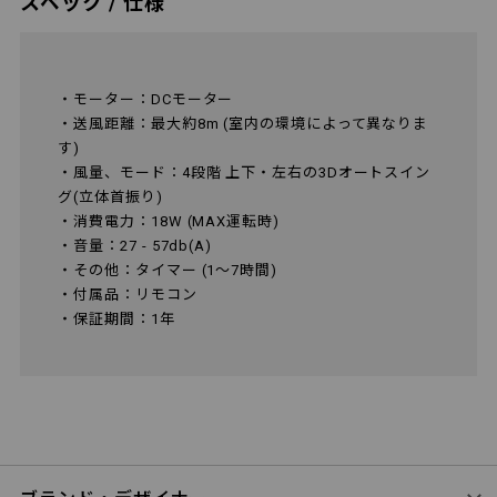
スペック / 仕様
・モーター：DCモーター
・送風距離：最大約8m (室内の環境によって異なりま
す)
・風量、モード：4段階 上下・左右の3Dオートスイン
グ(立体首振り)
・消費電力：18W (MAX運転時)
・音量：27 - 57db(A)
・その他：タイマー (1～7時間)
・付属品：リモコン
・保証期間：1年