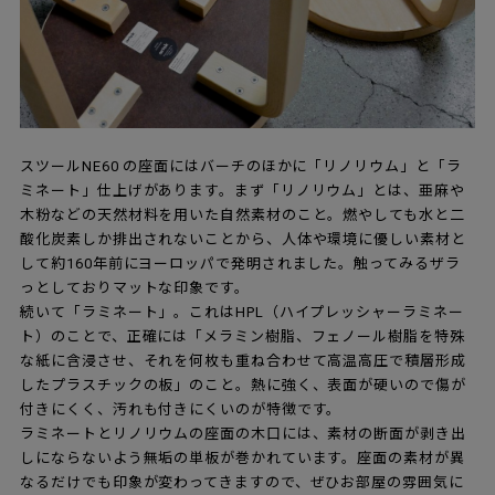
スツールNE60 の座面にはバーチのほかに「リノリウム」と「ラ
ミネート」仕上げがあります。まず「リノリウム」とは、亜麻や
木粉などの天然材料を用いた自然素材のこと。燃やしても水と二
酸化炭素しか排出されないことから、人体や環境に優しい素材と
して約160年前にヨーロッパで発明されました。触ってみるザラ
っとしておりマットな印象です。
続いて「ラミネート」。これはHPL（ハイプレッシャーラミネー
ト）のことで、正確には「メラミン樹脂、フェノール樹脂を特殊
な紙に含浸させ、それを何枚も重ね合わせて高温高圧で積層形成
したプラスチックの板」のこと。熱に強く、表面が硬いので傷が
付きにくく、汚れも付きにくいのが特徴です。
ラミネートとリノリウムの座面の木口には、素材の断面が剥き出
しにならないよう無垢の単板が巻かれています。座面の素材が異
なるだけでも印象が変わってきますので、ぜひお部屋の雰囲気に