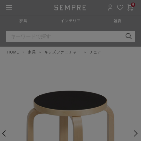
0
家具
インテリア
雑貨
HOME
»
家具
»
キッズファニチャー
»
チェア