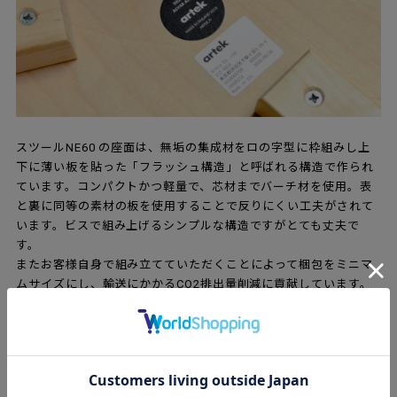
スツールNE60 の座面は、無垢の集成材をロの字型に枠組みし上
下に薄い板を貼った「フラッシュ構造」と呼ばれる構造で作られ
ています。コンパクトかつ軽量で、芯材までバーチ材を使用。表
と裏に同等の素材の板を使用することで反りにくい工夫がされて
います。ビスで組み上げるシンプルな構造ですがとても丈夫で
す。
またお客様自身で組み立てていただくことによって梱包をミニマ
ムサイズにし、輸送にかかるCO2排出量削減に貢献しています。
実用性はさることながら、洗練されたデザインと、アルテックを
象徴する有機的なフォルムとLレッグがとても魅力的。まさに使い
やすさと美しさが同居している素晴らしいスツールなのです。
座面裏にはアルテックの正規品である証のラベルも付いていま
す。