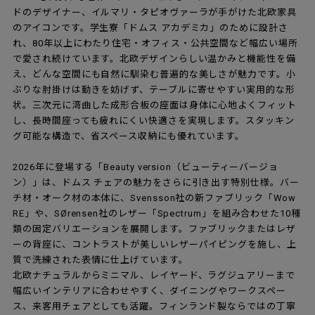
ドのデザイナー、イルマリ・タピオヴァーラが手がけた北欧家具
のアイコンです。学生寮「ドムス アカデミカ」のために設計さ
れ、80年以上にわたり住宅・オフィス・公共空間など幅広い場所
で愛され続けています。北欧デザインらしい温かみと機能性を備
え、どんな空間にも自然に馴染む普遍的な美しさが魅力です。小
ぶりな肘掛けは動きを妨げず、テーブルに寄せやすい実用的な形
状。三次元に湾曲した成形合板の座面は身体に心地よくフィット
し、長時間座っても疲れにくい快適さを実現します。スタッキン
グ可能な構造で、省スペース収納にも優れています。
2026年に登場する「Beauty version（ビューティーバージョ
ン）」は、ドムス チェアの魅力をさらに引き出す特別仕様。バー
チ材・オーク材の本体に、Svensson社の新ファブリック「Wow
RE」や、SØrensen社のレザー「Spectrum」を組み合わせた10種
類の固定バリエーションを展開します。ファブリックまたはレザ
ーの背座に、コントラストが美しいレザーパイピングを施し、上
質で洗練された表情に仕上げています。
北欧ナチュラルからミニマル、レイヤード、ラグジュアリーまで
幅広いインテリアに合わせやすく、ダイニングやワークスペー
ス、来客用チェアとしても活躍。フィンランド製ならではの丁寧