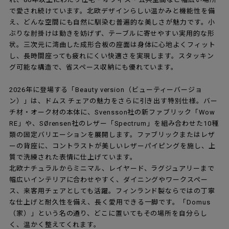
で愛され続けています。北欧デザインらしい温かみと機能性を備
え、どんな空間にも自然に馴染む普遍的な美しさが魅力です。小
ぶりな肘掛けは動きを妨げず、テーブルに寄せやすい実用的な形
状。三次元に湾曲した成形合板の座面は身体に心地よくフィット
し、長時間座っても疲れにくい快適さを実現します。スタッキン
グ可能な構造で、省スペース収納にも優れています。
2026年に登場する「Beauty version（ビューティーバージョ
ン）」は、ドムス チェアの魅力をさらに引き出す特別仕様。バー
チ材・オーク材の本体に、Svensson社の新ファブリック「Wow
RE」や、SØrensen社のレザー「Spectrum」を組み合わせた10種
類の固定バリエーションを展開します。ファブリックまたはレザ
ーの背座に、コントラストが美しいレザーパイピングを施し、上
質で洗練された表情に仕上げています。
北欧ナチュラルからミニマル、レイヤード、ラグジュアリーまで
幅広いインテリアに合わせやすく、ダイニングやワークスペー
ス、来客用チェアとしても活躍。フィンランド製ならではの丁寧
な仕上げと耐久性を備え、長く愛用できる一脚です。「Domus
（家）」という名の通り、どこに置いてもその場所を自分らし
く、温かく整えてくれます。