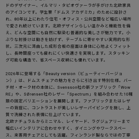
ドのデザイナー、イルマリ・タピオヴァーラが手がけた北欧家具
のアイコンです。学生寮「ドムス アカデミカ」のために設計さ
れ、80年以上にわたり住宅・オフィス・公共空間など幅広い場所
で愛され続けています。北欧デザインらしい温かみと機能性を備
え、どんな空間にも自然に馴染む普遍的な美しさが魅力です。小
ぶりな肘掛けは動きを妨げず、テーブルに寄せやすい実用的な形
状。三次元に湾曲した成形合板の座面は身体に心地よくフィット
し、長時間座っても疲れにくい快適さを実現します。スタッキン
グ可能な構造で、省スペース収納にも優れています。
2026年に登場する「Beauty version（ビューティーバージョ
ン）」は、ドムス チェアの魅力をさらに引き出す特別仕様。バー
チ材・オーク材の本体に、Svensson社の新ファブリック「Wow
RE」や、SØrensen社のレザー「Spectrum」を組み合わせた10種
類の固定バリエーションを展開します。ファブリックまたはレザ
ーの背座に、コントラストが美しいレザーパイピングを施し、上
質で洗練された表情に仕上げています。
北欧ナチュラルからミニマル、レイヤード、ラグジュアリーまで
幅広いインテリアに合わせやすく、ダイニングやワークスペー
ス、来客用チェアとしても活躍。フィンランド製ならではの丁寧