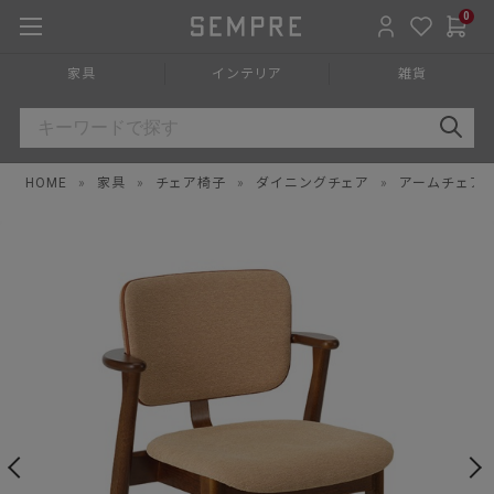
0
家具
インテリア
雑貨
HOME
»
家具
»
チェア椅子
»
ダイニングチェア
»
アームチェア