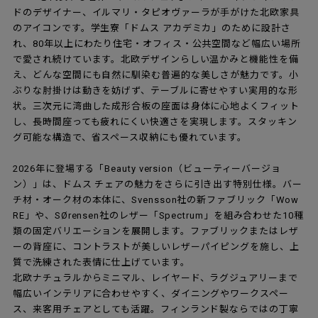
ドのデザイナー、イルマリ・タピオヴァーラが手がけた北欧家具
のアイコンです。学生寮「ドムス アカデミカ」のために設計さ
れ、80年以上にわたり住宅・オフィス・公共空間など幅広い場所
で愛され続けています。北欧デザインらしい温かみと機能性を備
え、どんな空間にも自然に馴染む普遍的な美しさが魅力です。小
ぶりな肘掛けは動きを妨げず、テーブルに寄せやすい実用的な形
状。三次元に湾曲した成形合板の座面は身体に心地よくフィット
し、長時間座っても疲れにくい快適さを実現します。スタッキン
グ可能な構造で、省スペース収納にも優れています。
2026年に登場する「Beauty version（ビューティーバージョ
ン）」は、ドムス チェアの魅力をさらに引き出す特別仕様。バー
チ材・オーク材の本体に、Svensson社の新ファブリック「Wow
RE」や、SØrensen社のレザー「Spectrum」を組み合わせた10種
類の固定バリエーションを展開します。ファブリックまたはレザ
ーの背座に、コントラストが美しいレザーパイピングを施し、上
質で洗練された表情に仕上げています。
北欧ナチュラルからミニマル、レイヤード、ラグジュアリーまで
幅広いインテリアに合わせやすく、ダイニングやワークスペー
ス、来客用チェアとしても活躍。フィンランド製ならではの丁寧