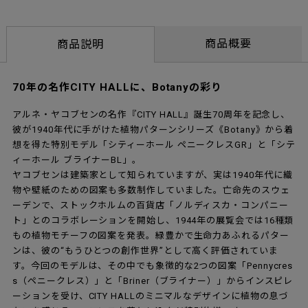
商品概要
商品説明
70年の名作CITY HALLに、Botanyの彩り
アルネ・ヤコブセンの名作『CITY HALL』誕生70周年を記念し、
彼が1940年代に手がけた植物パターンシリーズ《Botany》から着
想を得た特別モデル「シティーホール ペニークレスGR」と「シテ
ィーホール ブライナーBL」。
ヤコブセンは建築家として知られていますが、実は1940年代に織
物や壁紙のための図案も多数制作していました。亡命先のスウェ
ーデンで、ストックホルムの百貨店「ノルディスカ・コンパニー
ト」とのコラボレーションを開始し、1944年の展覧会では16種類
もの植物モチーフの図案を発表。緑豊かで生命力あふれるパター
ンは、彼の“もうひとつの創作世界”として高く評価されていま
す。今回のモデルは、その中でも象徴的な2つの図案「Pennycres
s（ペニークレス）」と「Briner（ブライナー）」からインスピレ
ーションを受け、CITY HALLのミニマルなデザインに植物の息づ