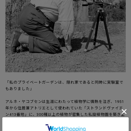
「私のプライベートガーデンは、隠れ家であると同時に実験室で
もありました」
アルネ・ヤコブセンは生涯にわたって植物学に情熱を注ぎ、1951
年から住居兼アトリエとして使われていた「ストランドヴァイエ
ン413番地」に、300種以上の植物が密集した私設植物園を築き上
げました。