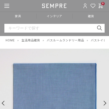
0
家具
インテリア
雑貨
HOME
»
生活用品雑貨
»
バスルームランドリー用品
»
バストイレ