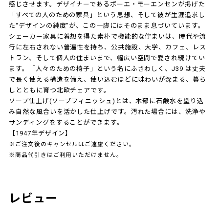
感じさせます。デザイナーであるボーエ・モーエンセンが掲げた
「すべての人のための家具」という思想、そして彼が生涯追求し
た“デザインの純度”が、この一脚にはそのまま息づいています。
シェーカー家具に着想を得た素朴で機能的な佇まいは、時代や流
行に左右されない普遍性を持ち、公共施設、大学、カフェ、レス
トラン、そして個人の住まいまで、幅広い空間で愛され続けてい
ます。「人々のための椅子」という名にふさわしく、J39 は丈夫
で長く使える構造を備え、使い込むほどに味わいが深まる、暮ら
しとともに育つ北欧チェアです。
ソープ仕上げ(ソープフィニッシュ)とは、木部に石鹸水を塗り込
み自然な風合いを活かした仕上げです。汚れた場合には、洗浄や
サンディングをすることができます。
【1947年デザイン】
※ご注文後のキャンセルはご遠慮ください。
※商品代引きはご利用いただけません。
レビュー