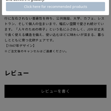
「すべての人のための家具」という思想、そして彼が生涯追求し
た“デザインの純度”が、この一脚にはそのまま息づいています。
シェーカー家具に着想を得た素朴で機能的な佇まいは、時代や流
行に左右されない普遍性を持ち、公共施設、大学、カフェ、レス
トラン、そして個人の住まいまで、幅広い空間で愛され続けてい
ます。「人々のための椅子」という名にふさわしく、J39 は丈夫
で長く使える構造を備え、使い込むほどに味わいが深まる、暮ら
しとともに育つ北欧チェアです。
【1947年デザイン】
※ご注文後のキャンセルはご遠慮ください。
レビュー
レビューを書く