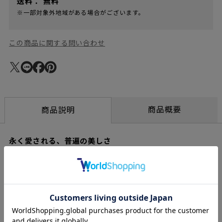
送料：
無料
※一部対象外地域がある場合がございます。
この商品に関する問い合わせ
商品概要
商品説明
永く愛される、普遍の美しさ
1947年の誕生以来、J39 チェアは 「People’s Chair（ピープルズ
チェア）」として、あらゆる人の暮らしに寄り添ってきたデンマ
ーク家具の名作です。無垢材のフレームに、職人の手で丁寧に編
み上げられたペーパーコードの座面を組み合わせた構造は、素材
への誠実さと、北欧家具ならではの確かなクラフトマンシップを
感じさせます。デザイナーであるボーエ・モーエンセンが掲げた