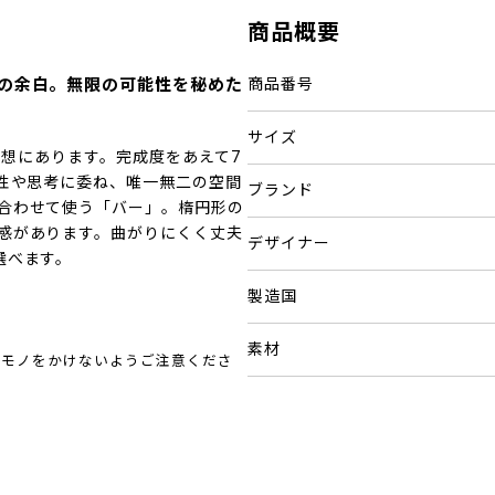
商品概要
％の余白。無限の可能性を秘めた
商品番号
サイズ
いう発想にあります。完成度をあえて7
感性や思考に委ね、唯一無二の空間
ブランド
合わせて使う「バー」。楕円形の
感があります。曲がりにくく丈夫
デザイナー
選べます。
製造国
素材
のモノをかけないようご注意くださ