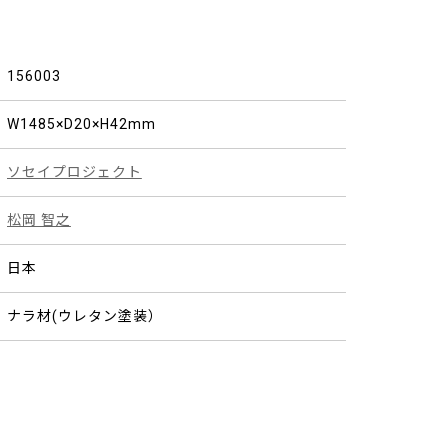
156003
W1485×D20×H42mm
ソセイプロジェクト
松岡 智之
日本
ナラ材(ウレタン塗装）