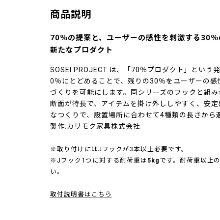
商品説明
70％の提案と、ユーザーの感性を刺激する30
新たなプロダクト
SOSEI PROJECT.は、「70％プロダクト」と
0％にとどめることで、残りの30％をユーザーの
づくりを可能にします。同シリーズのフックと組み
断面が特長で、アイテムを掛け外ししやすく、安定
なつくりで、設置場所に合わせて4種類の長さから
製作:カリモク家具株式会社
※取り付けにはJフックが3本以上必要です。
※Jフック1つに対する耐荷重は
5kg
です。耐荷重以上
い。
取付説明書はこちら