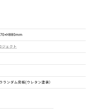
370×H880mm
ロジェクト
ナラランダム突板(ウレタン塗装）