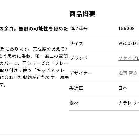
商品概要
％の余白。無限の可能性を秘めた
商品番号
156008
サイズ
W950×D
いう発想にあります。完成度をあえて7
感性や思考に委ね、唯一無二の空間
ブランド
ソセイプ
のバーに、同シリーズの「プレー
取り付けて使う「キャビネット
デザイナー
松岡 智之
に合わせた収納が可能です。趣味
す。
製造国
日本
素材
ナラ材 