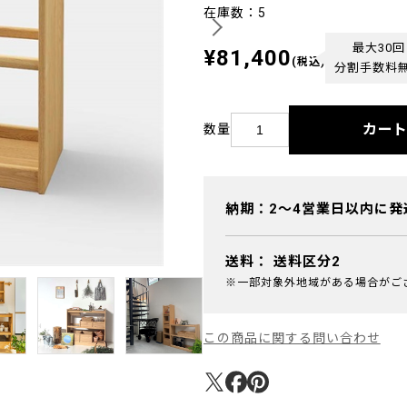
在庫数：5
最大30回
¥81,400
(税込)
分割手数料
カー
数量
納期：2～4営業日以内に発
送料：
送料区分2
※一部対象外地域がある場合がご
この商品に関する問い合わせ