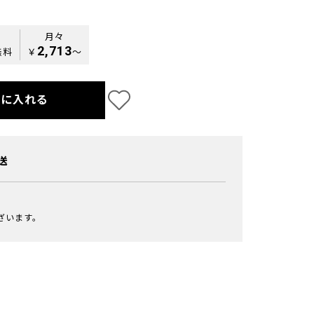
月々
2,713
無料
￥
〜
トに入れる
送
ざいます。