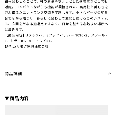
組み合わせることで、靴の着脱やちょっとした荷物置きとしても
活躍。コンパクトながらも機能が凝縮された、実用性と美しさを
兼ね備えたエントランス空間を実現します。小さなパーツの組み
合わせから始まり、暮らしに合わせて変化し続けるこのシステム
は、玄関を単なる通過点ではなく、日常を整える心地よい場所へ
と導きます。
【商品内容】Jフック×4、Sフック×4、バー 1030×2、スツール×
1、ミラー×1、キートレイ×1。
製作:カリモク家具株式会社
商品詳細
▼商品内容