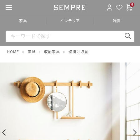
0
家具
インテリア
雑貨
HOME
»
家具
»
収納家具
»
壁掛け収納