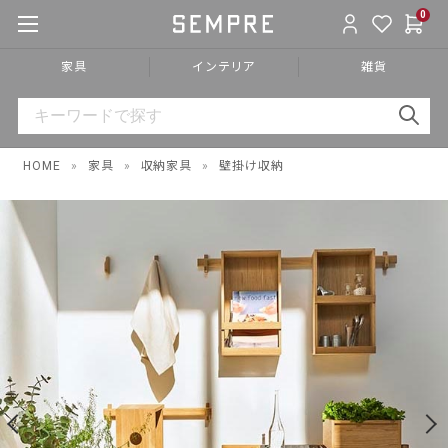
0
家具
インテリア
雑貨
HOME
»
家具
»
収納家具
»
壁掛け収納