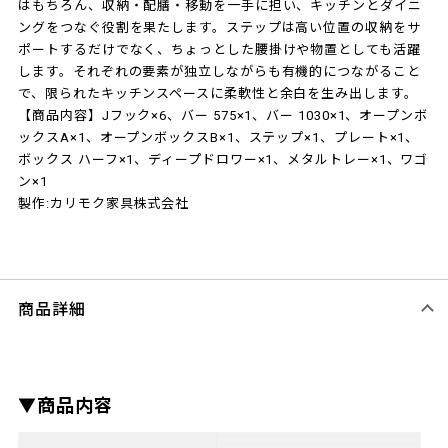
はもちろん、収納・配膳・移動を一手に担い、キッチンとダイニ
ングをつなぐ役割を果たします。ステップは高い位置の収納をサ
ポートするだけでなく、ちょっとした腰掛けや物置としても活躍
します。それぞれの要素が独立しながらも有機的につながること
で、限られたキッチンスペースに柔軟性と余白を生み出します。
【商品内容】Jフック×6、バー 575×1、バー 1030×1、オープンボ
ックスA×1、オープンボックスB×1、ステップ×1、プレート×1、
ボックス ハーフ×1、ディープドロワー×1、メタルトレー×1、ワゴ
ン×1
製作:カリモク家具株式会社
商品詳細
▼商品内容