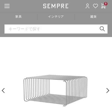
0
家具
インテリア
雑貨
HOME
»
家具
»
収納家具
»
シェルフ