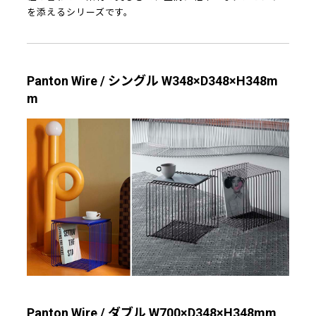
を添えるシリーズです。
Panton Wire / シングル W348×D348×H348m
m
Panton Wire / ダブル W700×D348×H348mm