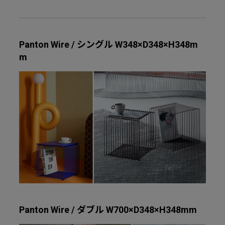
Panton Wire / シングル W348×D348×H348m
m
Panton Wire / ダブル W700×D348×H348mm