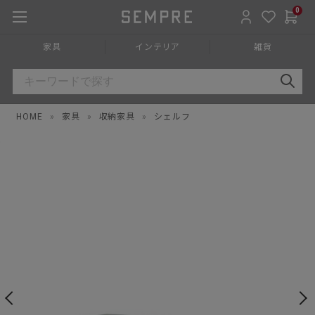
0
家具
インテリア
雑貨
HOME
»
家具
»
収納家具
»
シェルフ