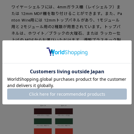
ワイヤーシェルフには、4mmガラス棚（レイシェルフ）ま
たは 12mm MDF棚を取り付けることができます。また、Pa
nton Wire用には 12mmトップパネルがあり、1モジュール
用と 2モジュール用の2種類が用意されています。トップパ
ネルは、ホワイト／ブラックの大理石、または ラッカー仕
上げの MDFからお選びいただけます。透明プラスチック製
の棚受けが 1セット付属します。
カラーと素材のラインナップ