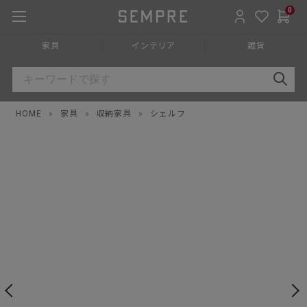
0
家具
インテリア
雑貨
HOME
»
家具
»
収納家具
»
シェルフ