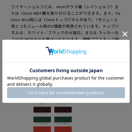
ワイヤーシェルフには、4mmガラス棚（レイシェルフ）ま
たは 12mm MDF棚を取り付けることができます。また、Pa
nton Wire用には 12mmトップパネルがあり、1モジュール
用と 2モジュール用の2種類が用意されています。トップパ
ネルは、ホワイト／ブラックの大理石、または ラッカー仕
上げの MDFからお選びいただけます。透明プラスチック製
の棚受けが 1セット付属します。
カラーと素材のラインナップ