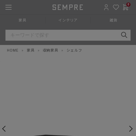
0
家具
インテリア
雑貨
HOME
»
家具
»
収納家具
»
シェルフ