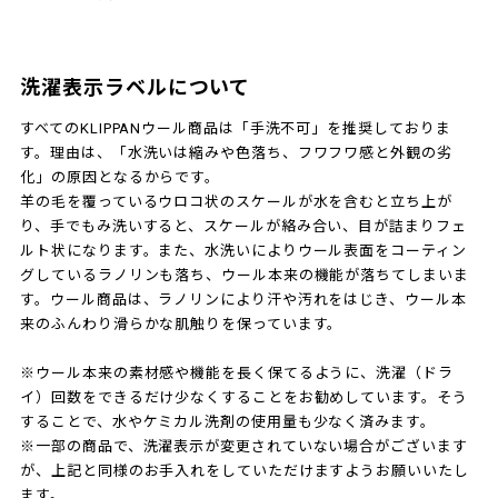
洗濯表示ラベルについて
すべてのKLIPPANウール商品は「手洗不可」を推奨しておりま
す。理由は、「水洗いは縮みや色落ち、フワフワ感と外観の劣
化」の原因となるからです。
羊の毛を覆っているウロコ状のスケールが水を含むと立ち上が
り、手でもみ洗いすると、スケールが絡み合い、目が詰まりフェ
ルト状になります。また、水洗いによりウール表面をコーティン
グしているラノリンも落ち、ウール本来の機能が落ちてしまいま
す。ウール商品は、ラノリンにより汗や汚れをはじき、ウール本
来のふんわり滑らかな肌触りを保っています。
※ウール本来の素材感や機能を長く保てるように、洗濯（ドラ
イ）回数をできるだけ少なくすることをお勧めしています。そう
することで、水やケミカル洗剤の使用量も少なく済みます。
※一部の商品で、洗濯表示が変更されていない場合がございます
が、上記と同様のお手入れをしていただけますようお願いいたし
ます。