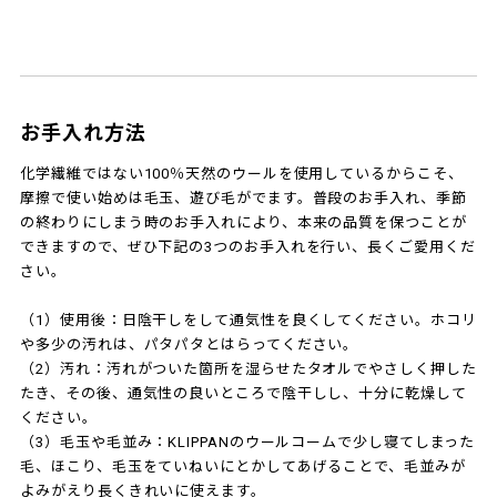
お手入れ方法
化学繊維ではない100％天然のウールを使用しているからこそ、
摩擦で使い始めは毛玉、遊び毛がでます。普段のお手入れ、季節
の終わりにしまう時のお手入れにより、本来の品質を保つことが
できますので、ぜひ下記の3つのお手入れを行い、長くご愛用くだ
さい。
（1）使用後：日陰干しをして通気性を良くしてください。ホコリ
や多少の汚れは、パタパタとはらってください。
（2）汚れ：汚れがついた箇所を湿らせたタオルでやさしく押した
たき、その後、通気性の良いところで陰干しし、十分に乾燥して
ください。
（3）毛玉や毛並み：KLIPPANのウールコームで少し寝てしまった
毛、ほこり、毛玉をていねいにとかしてあげることで、毛並みが
よみがえり長くきれいに使えます。