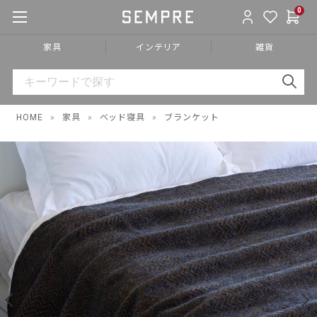
0
家具
インテリア
雑貨
HOME
»
家具
»
ベッド寝具
»
ブランケット