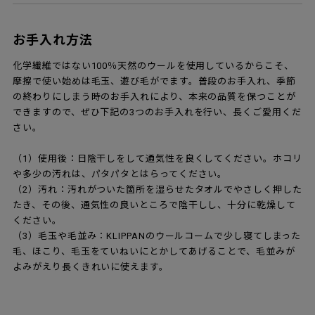
お手入れ方法
化学繊維ではない100％天然のウールを使用しているからこそ、
摩擦で使い始めは毛玉、遊び毛がでます。普段のお手入れ、季節
の終わりにしまう時のお手入れにより、本来の品質を保つことが
できますので、ぜひ下記の3つのお手入れを行い、長くご愛用くだ
さい。
（1）使用後：日陰干しをして通気性を良くしてください。ホコリ
や多少の汚れは、パタパタとはらってください。
（2）汚れ：汚れがついた箇所を湿らせたタオルでやさしく押した
たき、その後、通気性の良いところで陰干しし、十分に乾燥して
ください。
（3）毛玉や毛並み：KLIPPANのウールコームで少し寝てしまった
毛、ほこり、毛玉をていねいにとかしてあげることで、毛並みが
よみがえり長くきれいに使えます。