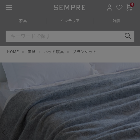
0
家具
インテリア
雑貨
HOME
»
家具
»
ベッド寝具
»
ブランケット