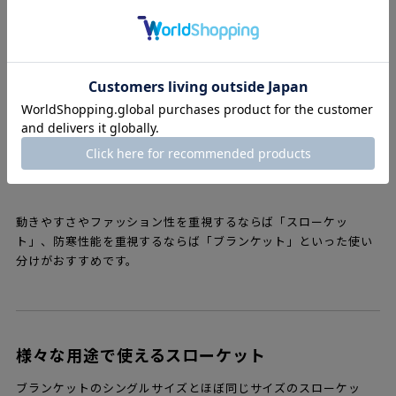
「ブランケット」は目がぎっしりと詰まったジャガード織。ウー
ルの糸と糸の間に空気の層がしっかり入り込んで熱を逃がさない
構造になっており、空気をたっぷり含み温かいのが特徴です。
ブランケットはこちら
動きやすさやファッション性を重視するならば「スローケッ
ト」、防寒性能を重視するならば「ブランケット」といった使い
分けがおすすめです。
様々な用途で使えるスローケット
ブランケットのシングルサイズとほぼ同じサイズのスローケッ