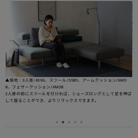
▲張地：3人掛/4396、スツール/5580、アームクッション/6M0
▲
ソ
8、フェザークッション/4M08
ア
る
3人掛の前にスツールを付ければ、シェーズロングとして足を伸ば
イ
して座ることができ、よりリラックスできます。
ー