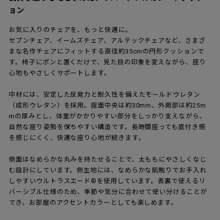
ョン
お気に入りのチェアを、もっと快適に。
セブンチェア、イームズチェア、アルテックチェアなど、さまざ
まな名作チェアにフィットする直径約35cmの円形クッションで
す。椅子にポンと置くだけで、見た目の印象を変えながら、座り
心地もやさしくサポートします。
中材には、安定した反発力と耐久性を備えたモールドウレタン
（成形ウレタン）を採用。座面中央は約30mm、外周部は約25m
mの厚みとし、体重がかかりやすい部分をしっかり支えながら、
自然な座り姿勢を保ちやすい構造です。長時間座っても底付き感
を感じにくく、快適な座り心地が続きます。
側面はなめらかな丸みを持たせることで、太ももにやさしくなじ
む設計にしています。側生地には、なめらかな肌触りでお手入れ
しやすいウルトラスエード®を使用しています。表裏で使えるリ
バーシブル仕様のため、季節や気分に合わせて使い分けることが
でき、お部屋のアクセントカラーとしても楽しめます。