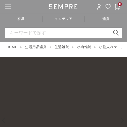
0
家具
インテリア
雑貨
HOME
»
生活用品雑貨
»
生活雑貨
»
収納雑貨
»
小物入れケース