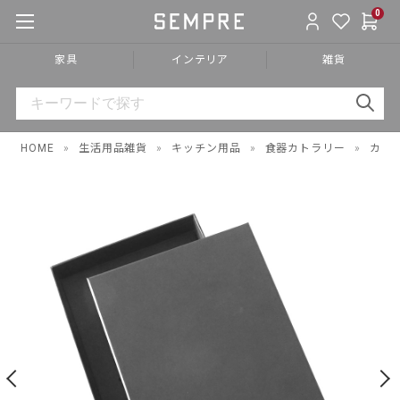
0
家具
インテリア
雑貨
HOME
»
生活用品雑貨
»
キッチン用品
»
食器カトラリー
»
カト