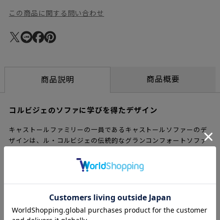
この商品に関する問い合わせ
商品概要
商品説明
コルビジェのソファに学びを得たデザイン
キャストールファミリーの一員であるキャストールソファーのデ
ザインは、ル・コルビジェの伝統的なグランコンフォートソファ
ーに学びを得ており、考えつくされた機能性が持つエレガンスと
座り心地を兼ね備えています。このアイテムは、カリモクが誇る
木工技術と椅子張りに関する優れたノウハウから生まれました。
精巧に組まれた国産ナラ材の構造が、柔らかくもサポート性のよ
い高品質のウレタンフォームと天然羽毛のクッションを保持して
います。すべてのパーツが隅々まで丹念に作りこまれているの
で、前面だけからだけではなく、背面からの見え方も美しく、部