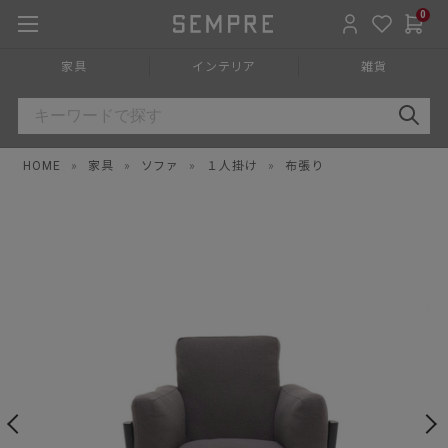
0
家具
インテリア
雑貨
HOME
»
家具
»
ソファ
»
１人掛け
»
布張り