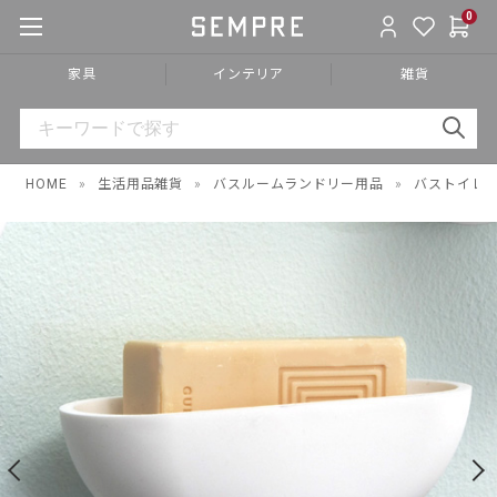
0
家具
インテリア
雑貨
HOME
»
生活用品雑貨
»
バスルームランドリー用品
»
バストイレ