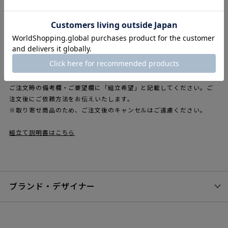
ょっとしたカクテルパーティーを開く際にはバーカウンターとし
てもオススメです。 パーテーションや引き出しをオプションで取
り付けることが可能です。
【本商品はフレームと天板のセットとなります。その他のパー
ツ・付属品はオプション（別売）です。】
※開梱費、段ボール等の梱包材の引取りは送料に含まれております。
※組立式となり、組立費は別途4950円掛かります。ご希望の場合は、
ご注文時の備考欄・ご要望欄に「組立希望」と記載してください。ご
注文後にご依頼方法をお伝えいたします。
※取り寄せ商品のため、ご注文後のキャンセルはご遠慮ください。
組立て説明書はこちら
ブランド・デザイナー