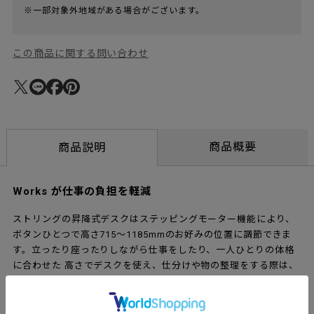
※一部対象外地域がある場合がございます。
この商品に関する問い合わせ
商品概要
商品説明
Works が仕事の負担を軽減
ストリングの昇降式デスクはステッピングモーター機能により、
ボタンひとつで高さ715～1185mmのお好みの位置に調節できま
す。立ったり座ったりしながら仕事をしたり、一人ひとりの体格
に合わせた 高さでデスクを使え、仕分けや物の整理をする際は、
作業に最適な位置で効率よく進められます。前後のないデスクな
のでミーティング用に、または自宅のダイニングテーブルとして
も違和感はなく、簡単な会議なら立ったまま、仕事が終わってち