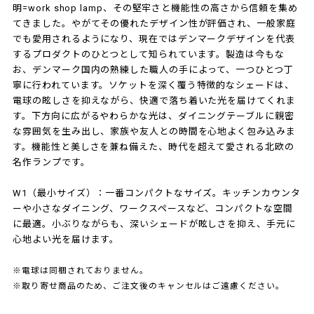
明=work shop lamp、その堅牢さと機能性の高さから信頼を集め
てきました。やがてその優れたデザイン性が評価され、一般家庭
でも愛用されるようになり、現在ではデンマークデザインを代表
するプロダクトのひとつとして知られています。製造は今もな
お、デンマーク国内の熟練した職人の手によって、一つひとつ丁
寧に行われています。ソケットを深く覆う特徴的なシェードは、
電球の眩しさを抑えながら、快適で落ち着いた光を届けてくれま
す。下方向に広がるやわらかな光は、ダイニングテーブルに親密
な雰囲気を生み出し、家族や友人との時間を心地よく包み込みま
す。機能性と美しさを兼ね備えた、時代を超えて愛される北欧の
名作ランプです。
W1（最小サイズ）：一番コンパクトなサイズ。キッチンカウンタ
ーや小さなダイニング、ワークスペースなど、コンパクトな空間
に最適。小ぶりながらも、深いシェードが眩しさを抑え、手元に
心地よい光を届けます。
※電球は同梱されておりません。
※取り寄せ商品のため、ご注文後のキャンセルはご遠慮ください。