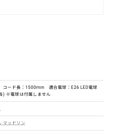
m コード長：1500mm 適合電球：E26 LED電球
相当) ※電球は付属しません
ド
ル マッドソン