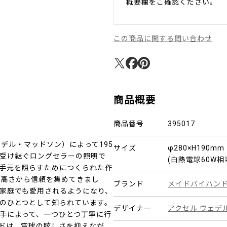
概要欄をご確認ください。
この商品に関する問い合わせ
商品概要
商品番号
395017
（ヴェデル・マッドソン）によって195
サイズ
φ280×H190m
造を受け継ぐロングセラーの照明で
(白熱電球60W
手元を照らすためにつくられた作
能性の高さから信頼を集めてきまし
ブランド
メイドバイハン
家庭でも愛用されるようになり、
のひとつとして知られています。
デザイナー
アクセル ヴェデ
手によって、一つひとつ丁寧に行
ドは、電球の眩しさを抑えなが