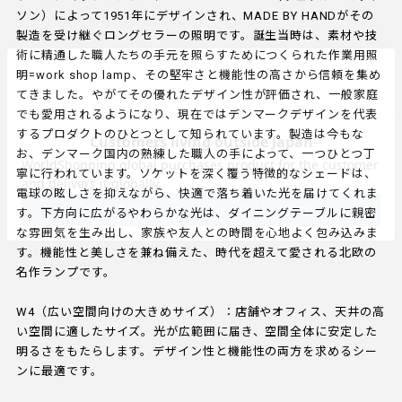
ソン）によって1951年にデザインされ、MADE BY HANDがその
製造を受け継ぐロングセラーの照明です。誕生当時は、素材や技
術に精通した職人たちの手元を照らすためにつくられた作業用照
明=work shop lamp、その堅牢さと機能性の高さから信頼を集め
てきました。やがてその優れたデザイン性が評価され、一般家庭
でも愛用されるようになり、現在ではデンマークデザインを代表
するプロダクトのひとつとして知られています。製造は今もな
お、デンマーク国内の熟練した職人の手によって、一つひとつ丁
寧に行われています。ソケットを深く覆う特徴的なシェードは、
電球の眩しさを抑えながら、快適で落ち着いた光を届けてくれま
す。下方向に広がるやわらかな光は、ダイニングテーブルに親密
な雰囲気を生み出し、家族や友人との時間を心地よく包み込みま
す。機能性と美しさを兼ね備えた、時代を超えて愛される北欧の
名作ランプです。
W4（広い空間向けの大きめサイズ）：店舗やオフィス、天井の高
い空間に適したサイズ。光が広範囲に届き、空間全体に安定した
明るさをもたらします。デザイン性と機能性の両方を求めるシー
ンに最適です。