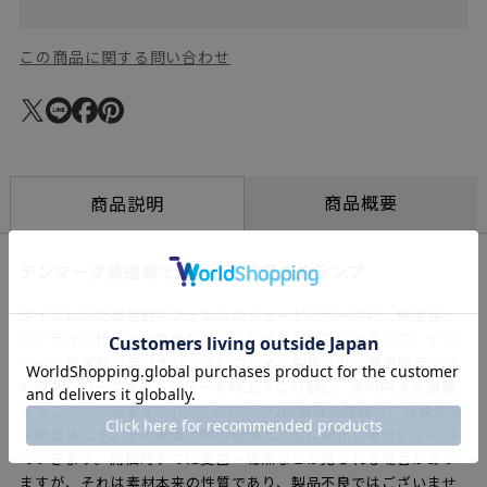
この商品に関する問い合わせ
商品概要
商品説明
デンマーク放送局で使われた、歴史的ランプ
タイムレスで有機的なフォルムのシェードとベースに、無塗装・
ヘアライン仕上げの真鍮製アームを使用したフロアランプ。デン
マーク放送局（ラジオハウス）のために製作された歴史的ランプ
の復刻シリーズです。シェードは上下に可動し、光の向きを調整
することができます。100％と50％の2段階調光機能付。真鍮部分
は無塗装です。その表面は時の経過とともに変化し風合いをおび
ていきます。開梱時すでに変色・斑点などが見られる場合があり
ますが、それは素材本来の性質であり、製品不良ではございませ