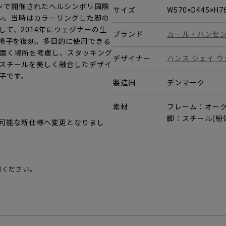
デンで開催されたヘルシンボリ国際
サイズ
W570×D445×H
イン。当時はカラーリングした脚の
て、2014年にウェグナーの生
ブランド
カール・ハンセ
の椅子を復刻。多目的に使用できる
置く場所を考慮し、スタッキング
デザイナー
ハンス ジェイ 
スチールを美しく融合したデザイ
子です。
製造国
デンマーク
素材
フレーム：オーク材
脚：スチール(紛
換可能な新仕様へ変更となりまし
慮ください。