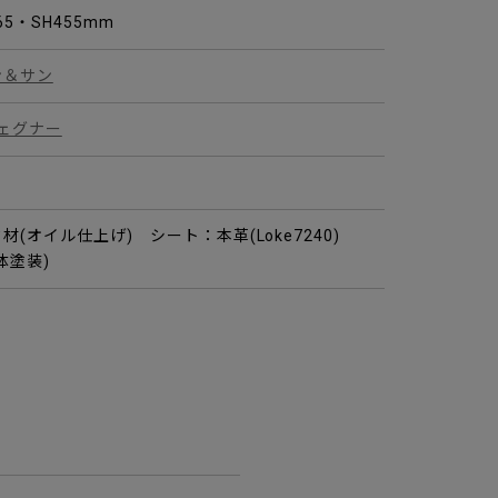
765・SH455mm
ン＆サン
ウェグナー
(オイル仕上げ) シート：本革(Loke7240)
体塗装)