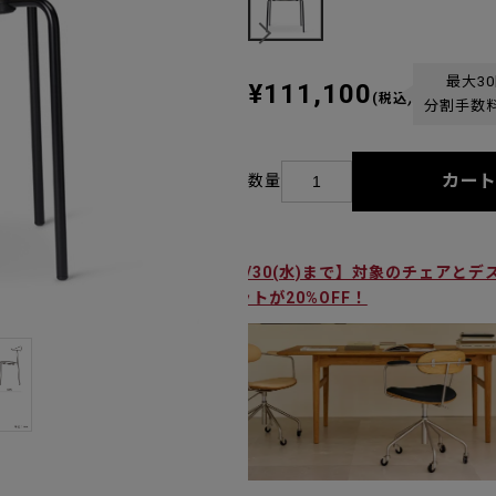
最大3
¥111,100
(税込)
分割手数
カー
数量
【9/30(水)まで】対象のチェ
ネットが20%OFF！