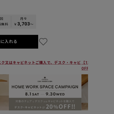
0回
月々
3,703
料無料
￥
〜
トに入れる
アとデスク又はキャビネットご購入で、デスク・キャビ
【12/13(
OFF！