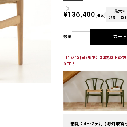
最大3
¥136,400
(税込)
分割手数
カー
数量
【12/13(日)まで】30歳以下
OFF！
納期：4～7ヶ月 (海外取寄