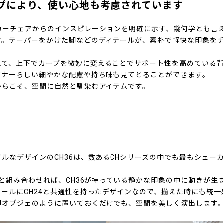
プにより、使い心地も考慮されています
ェーカーチェアからのインスピレーションを明確に示す、幾何学とも言
す。テーパーをかけた脚などのディテールが、素朴で軽快な印象を
えて、上下でカーブを微妙に変えることでサポート性を高めている
グナーらしい細やかな配慮や持ち味も見てとることができます。
からこそ、空間に自然と馴染むアイテムです。
ルなデザインのCH36は、数あるCHシリーズの中でも最もシェー
4と組み合わせれば、CH36が持っている静かな印象の中に動きが生
ールにCH24と共通性を持ったデザインなので、揃えた時にも統一
脚オブジェのように置いておくだけでも、空間を美しく演出します