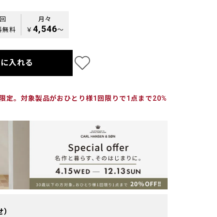
0回
月々
4,546
料無料
￥
〜
トに入れる
の方限定。対象製品がおひとり様1回限りで1点まで20%
せ）