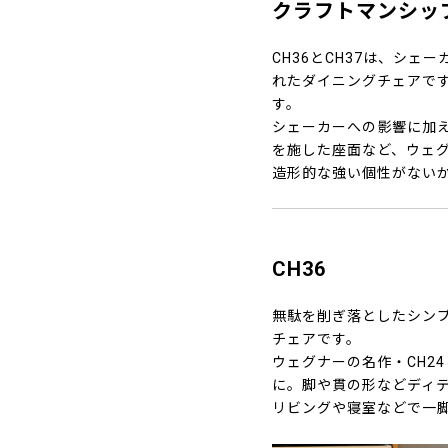
クラフトマンシッ
CH36とCH37は、シ
れたダイニングチェアで
す。
シェーカーへの影響に加
を施した座面など、ウェ
造形的な強い個性がない
CH36
無駄を削ぎ落としたシンプ
チェアです。
ウェグナーの名作・CH2
に。脚や貫の形などディテ
リビングや寝室などで一