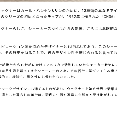
・ウェグナーはカール・ハンセン&サンのために、13種類の異なるア
のシリーズの初めとなったチェアが、1962年に作られた「CH36」
ェグナーらしさ、シェーカースタイルからの影響、さらには北欧的
スピレーション源を深めたデザイナーとも呼ばれており、このシェ
た。その歴史を辿ることで、彼のデザイン性を感じられると言って
8世紀後半から19世紀にかけてアメリカで活動していたシェーカー教徒に
給自足生活を送ってきたシェーカーの人々。その哲学に基づいて生み出
徴的で、機能性、耐久性にも優れたものでした。
ンマークデザインにも通ずるものがあり、ウェグナーを始め世界で活躍
。凛とした暮らしの美学は、現代の生活や家具にも脈々と受け継がれて