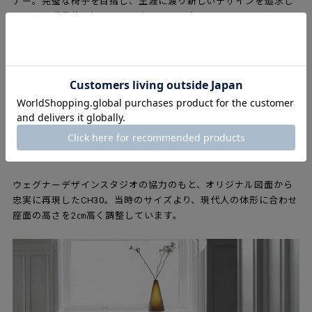
ナー。完璧な椅子を目指し、生涯に渡り新しいデザインを追求し
たことで世界的に知られています。1954年にデザインされた、ダ
イニングチェア、CH30もその一つです。
オーガニックなフォルムと洗練されたディテール。背の部分に施
された、クラフトマンシップ溢れる十字形の埋木など、家具職人
としての気質が伺える、ウェグナーならではの意匠も随所に見ら
れます。そして相まって素晴らしいコンフォートを生み出す、成
形合板製のゆったりとした座面と緩やかな曲線を描くオバール形
の背もたれ。CH30は機能と美しさを備えた、デニッシュモダンを
代表する逸品と言えます。
ウェグナーデザインスタジオの協力のもと、オリジナル図面から
忠実に再現したCH30。当時のサイズより、現代人の体形に合わせ
座面の高さを2㎝高く調整しています。