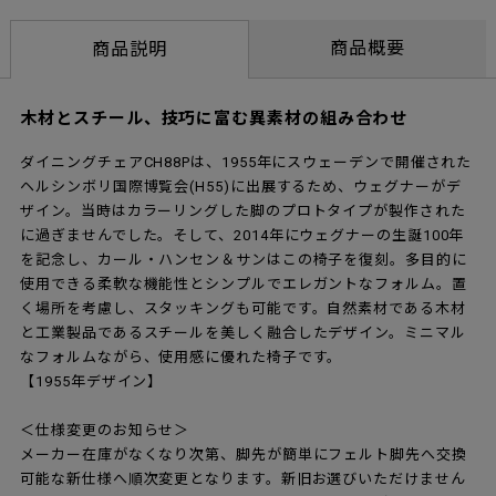
商品概要
商品説明
木材とスチール、技巧に富む異素材の組み合わせ
ダイニングチェアCH88Pは、1955年にスウェーデンで開催された
ヘルシンボリ国際博覧会(H55)に出展するため、ウェグナーがデ
ザイン。当時はカラーリングした脚のプロトタイプが製作された
に過ぎませんでした。そして、2014年にウェグナーの生誕100年
を記念し、カール・ハンセン＆サンはこの椅子を復刻。多目的に
使用できる柔軟な機能性とシンプルでエレガントなフォルム。置
く場所を考慮し、スタッキングも可能です。自然素材である木材
と工業製品であるスチールを美しく融合したデザイン。ミニマル
なフォルムながら、使用感に優れた椅子です。
【1955年デザイン】
＜仕様変更のお知らせ＞
メーカー在庫がなくなり次第、脚先が簡単にフェルト脚先へ交換
可能な新仕様へ順次変更となります。新旧お選びいただけません