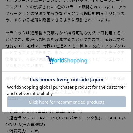
す。カラーバリエーションは、ラストレッド、ネイビーブルー、
モスグリーンの洗練された3色のカラーで展開されています。アッ
プバージョンは快適で柔らかな光を発する間接照明を作り出すた
め、あらゆる場所に設置できるように設計されています。
セラミックは建築物の充填材など持続可能な方法で再利用するこ
とができ、環境への影響を軽減することができます。光源は交換
可能な LED電球で、時間の経過とともに簡単に交換・アップグレ
ードすることができます。また、パッケージにはプラスチックを
使用せず、内部の保護材はリサイクル可能なストローシュレッド
が採用されています。
機能性と優雅さを融合させた、クラフトマンシップの魅力を体現
するセラミックは、FLOSとの協業により伝統的な陶芸技術と現代
的な美が見事に調和した製品に仕上がっています。
【2023年デザイン】
・光源：E26 LED電球(白熱電球60W相当)
・適合ランプ：LDA7LｰG/D/S/K6(パナソニック製)、LDA8L-G/6
0/D/S-A(三菱電機製)
・消費電力：7.3W